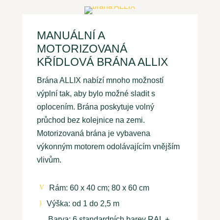
MANUÁLNÍ A
MOTORIZOVANÁ
KŘÍDLOVÁ BRÁNA ALLIX
Brána ALLIX nabízí mnoho možností
výplní tak, aby bylo možné sladit s
oplocením. Brána poskytuje volný
průchod bez kolejnice na zemi.
Motorizovaná brána je vybavena
výkonným motorem odolávajícím vnějším
vlivům.
Rám: 60 x 40 cm; 80 x 60 cm
V
Výška: od 1 do 2,5 m
)
Barva: 6 standardních barev RAL +