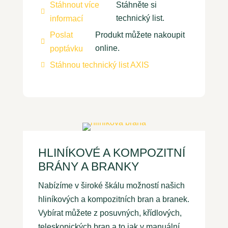
Stáhnout více
Stáhněte si

technický list.
informací
Poslat
Produkt můžete nakoupit

online.
poptávku
Stáhnou technický list AXIS

HLINÍKOVÉ A KOMPOZITNÍ
BRÁNY A BRANKY
Nabízíme v široké škálu možností našich
hliníkových a kompozitních bran a branek.
Vybírat můžete z posuvných, křídlových,
teleskopických bran a to jak v manuální