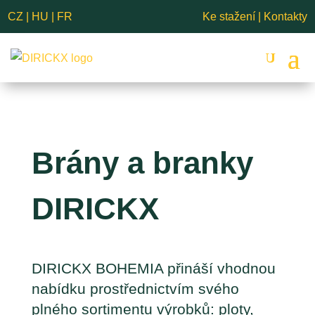
CZ
|
HU
|
FR
Ke stažení
|
Kontakty
Brány a branky 
DIRICKX
DIRICKX BOHEMIA přináší vhodnou
nabídku prostřednictvím svého
plného sortimentu výrobků: ploty,