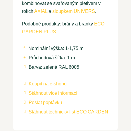
kombinovat se svařovaným pletivem v
rolích
AXIAL
a
sloupkem UNIVERS
.
Podobné produkty: brány a branky
ECO
GARDEN PLUS
.
Nominální výška: 1-1,75 m
*
Průchodová šířka: 1 m
+
Barva: zelená RAL 6005

Koupit na e-shopu

Stáhnout více informací

Poslat poptávku

Stáhnout technický list ECO GARDEN
