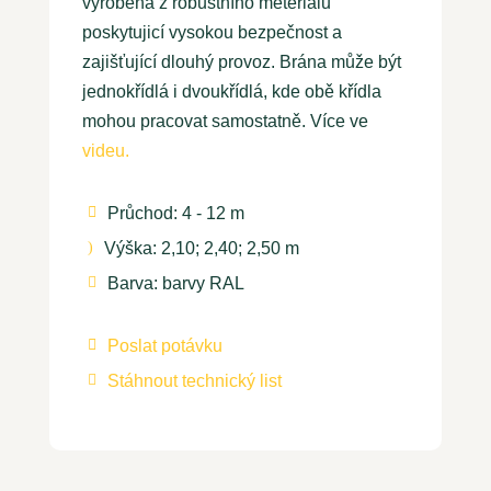
vyrobena z robustního meteriálu
poskytujicí vysokou bezpečnost a
zajišťující dlouhý provoz. Brána může být
jednokřídlá i dvoukřídlá, kde obě křídla
mohou pracovat samostatně. Více ve
videu.
Průchod: 4 - 12 m

Výška: 2,10; 2,40; 2,50 m
)
Barva: barvy RAL

Poslat potávku

Stáhnout technický list
