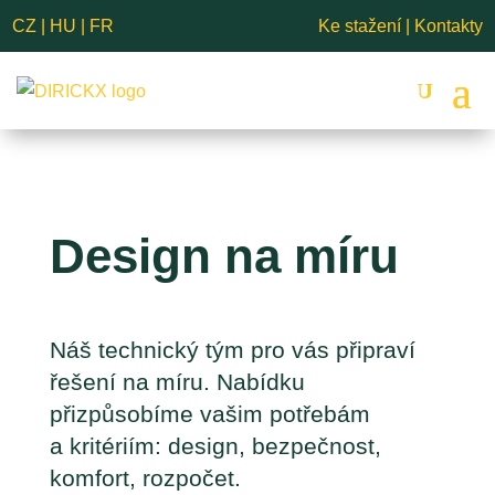
CZ
|
HU
|
FR
Ke stažení
|
Kontakty
Design na míru
Náš technický tým pro vás připraví
řešení na míru. Nabídku
přizpůsobíme vašim potřebám
a kritériím: design, bezpečnost,
komfort, rozpočet.