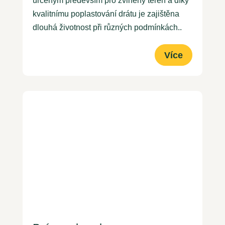
určeným především pro zvlněný terén a díky
kvalitnímu poplastování drátu je zajištěna
dlouhá životnost při různých podmínkách..
Více