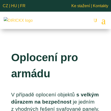
CZ
|
HU
|
FR
Ke stažení
|
Kontakty
Oplocení pro 
armádu
V případě oplocení objektů
s velkým
důrazem na bezpečnost
je jedním
z vhodných řešení svařované panely,