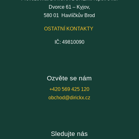
Dvorce 61 – Kyjov,
580 01 Havlíčkův Brod
OSTATNÍ KONTAKTY
IČ: 49810090
Ozvěte se nám
+420 569 425 120
obchod@dirickx.cz
Sledujte nás