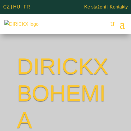
CZ
|
HU
|
FR
Ke stažení
|
Kontakty
DIRICKX
BOHEMI
A