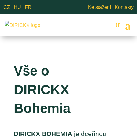
CZ
|
HU
|
FR
Ke stažení
|
Kontakty
Vše o 
DIRICKX 
Bohemia
DIRICKX BOHEMIA
je dceřinou