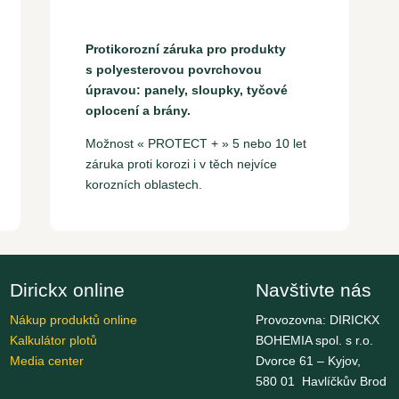
Protikorozní záruka pro produkty
s polyesterovou povrchovou
úpravou: panely, sloupky, tyčové
oplocení a brány.
Možnost « PROTECT + » 5 nebo 10 let
záruka proti korozi i v těch nejvíce
korozních oblastech.
Dirickx online
Navštivte nás
Nákup produktů online
Provozovna: DIRICKX
Kalkulátor plotů
BOHEMIA spol. s r.o.
Media center
Dvorce 61 – Kyjov,
580 01 Havlíčkův Brod