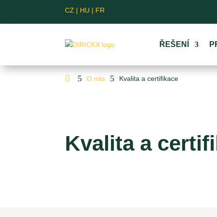
CZ
|
HU
|
FR
ŘEŠENÍ
P

5
5
O nás
Kvalita a certifikace
Kvalita a certif