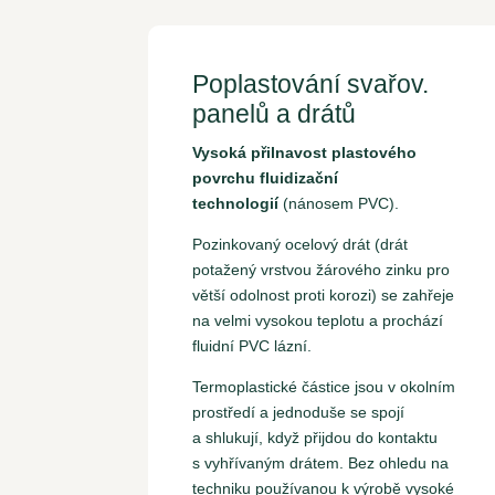
Poplastování svařov.
panelů a drátů
Vysoká přilnavost plastového
povrchu fluidizační
technologií
(nánosem PVC).
Pozinkovaný ocelový drát (drát
potažený vrstvou žárového zinku pro
větší odolnost proti korozi) se zahřeje
na velmi vysokou teplotu a prochází
fluidní PVC lázní.
Termoplastické částice jsou v okolním
prostředí a jednoduše se spojí
a shlukují, když přijdou do kontaktu
s vyhřívaným drátem. Bez ohledu na
techniku používanou k výrobě vysoké