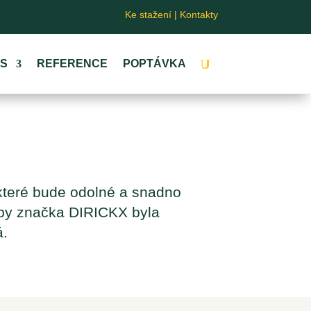
Ke stažení
|
Kontakty
ÁS
REFERENCE
POPTÁVKA
které bude odolné a snadno
aby značka DIRICKX byla
á.