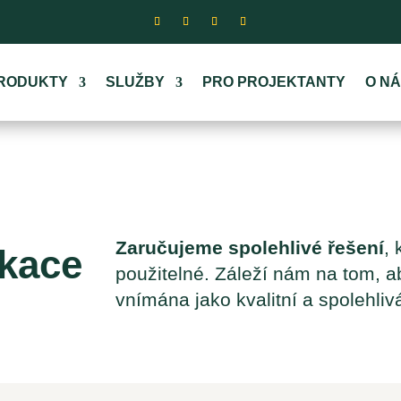
RODUKTY
SLUŽBY
PRO PROJEKTANTY
O N
Zaručujeme spolehlivé řešení
,
ikace
použitelné. Záleží nám na tom, 
vnímána jako kvalitní a spolehliv