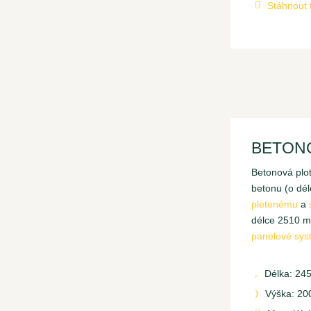
Stáhnout 

BETONO
Betonová plot
betonu (o dél
pletenému
a
délce 2510 m
panelové sys
Délka: 24
,
Výška: 2
)