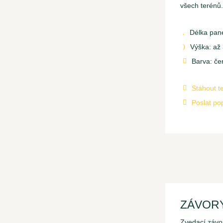
všech terén
Délka pan
,
Výška: až
)
Barva: če

Stáhout te

Poslat po

ZÁVOR
Zvedací závor