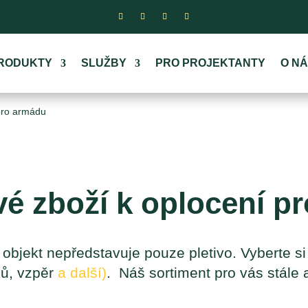
RODUKTY
SLUŽBY
PRO PROJEKTANTY
O N
pro armádu
é zboží 
k oplocení p
objekt nepředstavuje pouze pletivo. Vyberte si
ků, vzpěr
a další)
. Náš sortiment pro vás stále 