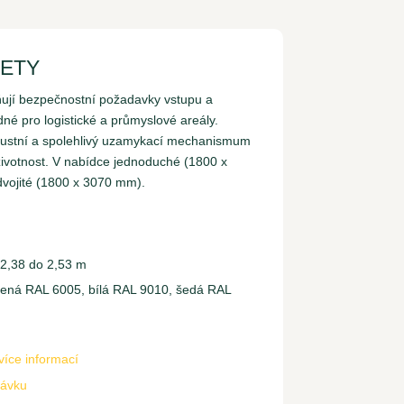
KETY
ňují bezpečnostní požadavky vstupu a
né pro logistické a průmyslové areály.
ustní a spolehlivý uzamykací mechanismum
ivotnost. V nabídce jednoduché (1800 x
vojité (1800 x 3070 mm).
 2,38 do 2,53 m
lená RAL 6005, bílá RAL 9010, šedá RAL
více informací
távku