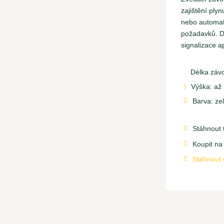
zajištění ply
nebo automat
požadavků. Da
signalizace 
Délka závo
,
Výška: až
)
Barva: ze

Stáhnout t

Koupit na

Stáhnout 
