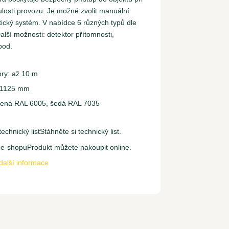
nulosti provozu. Je možné zvolit manuální
ický systém. V nabídce 6 různých typů dle
lší možnosti: detektor přítomnosti,
apod.
ry: až 10 m
 1125 mm
lená RAL 6005, šedá RAL 7035
echnický list
Stáhněte si technický list.
 e-shopu
Produkt můžete nakoupit online.
další informace