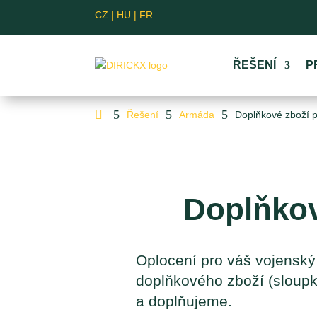
CZ
|
HU
|
FR
ŘEŠENÍ
P

5
5
5
Řešení
Armáda
Doplňkové zboží 
Doplňkov
Oplocení pro váš vojenský 
doplňkového zboží (sloup
a doplňujeme.