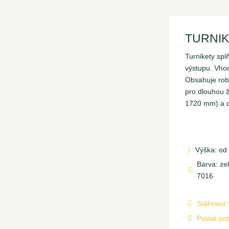
TURNI
Turnikety spl
výstupu. Vhod
Obsahuje rob
pro dlouhou ž
1720 mm) a d
Výška: od
)
Barva: ze

7016
Stáhnout 

Poslat po
