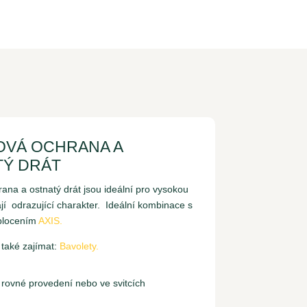
OVÁ OCHRANA A
TÝ DRÁT
rana a ostnatý drát jsou ideální pro vysokou
í odrazující charakter. Ideální kombinace s
plocením
AXIS.
 také zajímat:
Bavolety.
 rovné provedení nebo ve svitcích