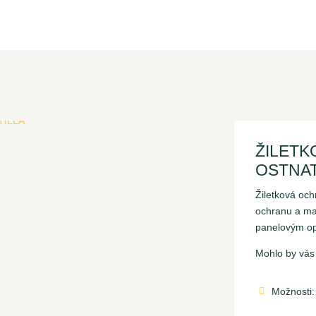
ŽILETK
OSTNA
Žiletková och
ochranu a maj
panelovým o
Mohlo by vás
Možnosti:
