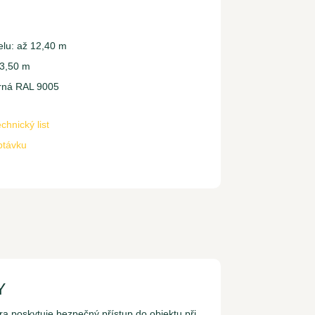
ů.
elu: až 12,40 m
 3,50 m
rná RAL 9005
chnický list
ptávku
Y
a poskytuje bezpečný přístup do objektu při