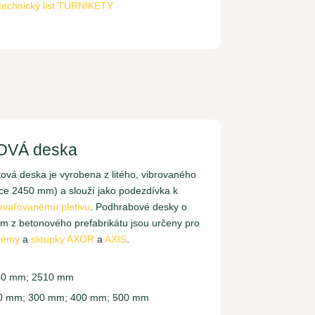
technický list TURNIKETY
VÁ deska
ová deska je vyrobena z litého, vibrovaného
ce 2450 mm) a slouží jako podezdívka k
svařovanému pletivu
. Podhrabové desky o
m z betonového prefabrikátu jsou určeny pro
témy
a
sloupky AXOR
a
AXIS
.
50 mm; 2510 mm
00 mm; 300 mm; 400 mm; 500 mm