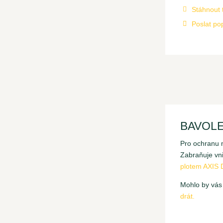
Stáhnout t

Poslat po

BAVOL
Pro ochranu 
Zabraňuje vn
plotem AXIS 
Mohlo by vás 
drát.