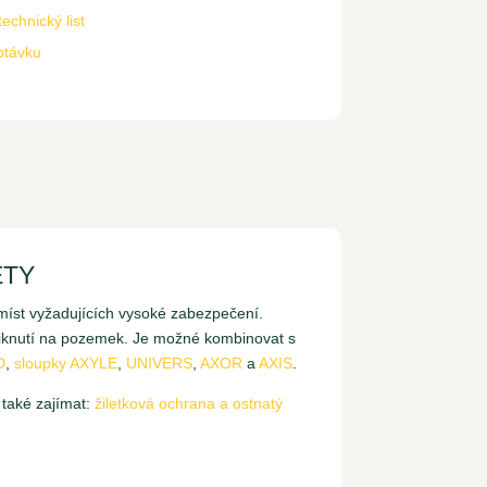
echnický list
ptávku
ETY
míst vyžadujících vysoké zabezpečení.
iknutí na pozemek. Je možné kombinovat s
D
,
sloupky AXYLE
,
UNIVERS
,
AXOR
a
AXIS
.
také zajímat:
žiletková ochrana a ostnatý