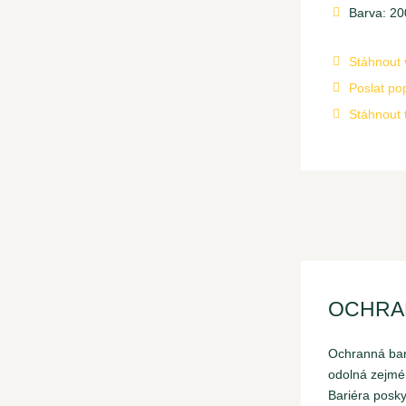
Barva: 20

Stáhnout 

Poslat po

Stáhnout 

OCHRA
Ochranná bari
odolná zejmé
Bariéra posky