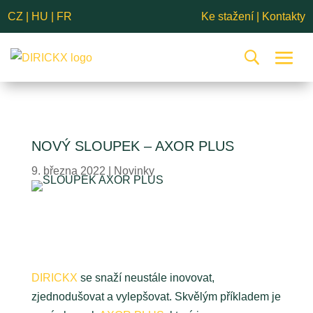
CZ
|
HU
|
FR
Ke stažení
|
Kontakty
NOVÝ SLOUPEK – AXOR PLUS
9. března 2022
|
Novinky
DIRICKX
se snaží neustále inovovat,
zjednodušovat a vylepšovat. Skvělým příkladem je