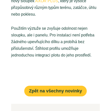
nový sloupek
AXOR PLUS
, který je vysoce
přizpůsobivý různým typům terénu, zatáčce, úhlu
nebo poklesu.
Použitím výztuže se zvyšuje odolnost nejen
sloupku, ale i panelu. Pro instalaci není potřeba
žádného upevňujícího dílku a probíhá bez
příslušenství. Štíhlost profilu umožňuje
jednoduchou integraci plotu do jeho prostředí.
Zpět na všechny novinky