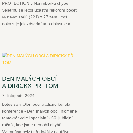
PROTECTION v Norimberku chybět.
Veletrhu se letos účastní rekordní počet
vystavovatelů (221) z 27 zemí, což
dokazuje jak zásadní tato oblast je a...
DEN MALÝCH OBCÍ
A DIRICKX PŘI TOM
7. listopadu 2024
Letos se v Olomouci tradičně konala
konference - Den malých obcí, nicméně
tentokrát velmi speciální - 60. jubilejní
ročník, kde jsme nemohli chybět.
Vyjímečné byly i přednášky na dříve