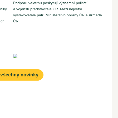
Podporu veletrhu poskytují významní političtí
niky
a vojenští představitelé ČR. Mezi největší
vystavovatelé patří Ministerstvo obrany ČR a Armáda
ích
ČR.
 všechny novinky