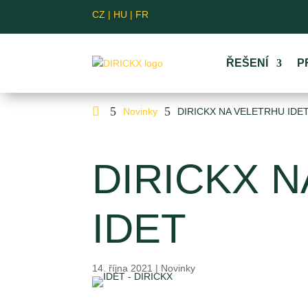
CZ
|
HU
|
FR
ŘEŠENÍ
P

5
5
Novinky
DIRICKX NA VELETRHU IDE
DIRICKX 
IDET
14. října 2021
|
Novinky