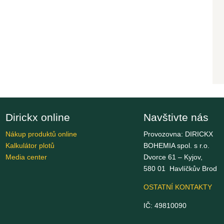
Dirickx online
Navštivte nás
Nákup produktů online
Provozovna: DIRICKX
Kalkulátor plotů
BOHEMIA spol. s r.o.
Media center
Dvorce 61 – Kyjov,
580 01 Havlíčkův Brod
OSTATNÍ KONTAKTY
IČ: 49810090