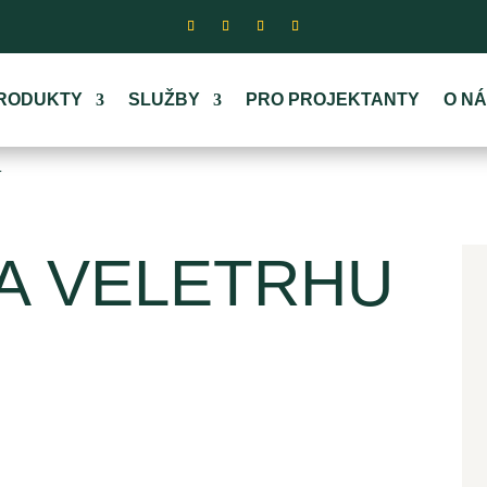
RODUKTY
SLUŽBY
PRO PROJEKTANTY
O N
T
NA VELETRHU