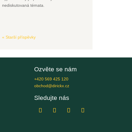
nediskutovaná témata.
« Starší příspěvky
Ozvěte se nám
+420 569 425 120
obchod@dirickx.cz
Sledujte nás