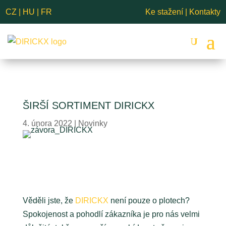
CZ
|
HU
|
FR
Ke stažení
|
Kontakty
ŠIRŠÍ SORTIMENT DIRICKX
4. února 2022
|
Novinky
Věděli jste, že
DIRICKX
není pouze o plotech?
Spokojenost a pohodlí zákazníka je pro nás velmi