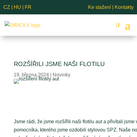
CZ
|
HU
|
FR
Ke stažení
|
Kontakty
ROZŠÍŘILI JSME NAŠI FLOTILU
19. března 2024
|
Novinky
Jsme rádi, že jsme rozšířili naši flotilu aut a přivítali j
pomocníka, kterého jsme ozdobili stylovou SPZ. Naše 