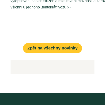
vylepšování našich služeb a rozšiřování možností a zárov
všichni u jednoho „tentokrát“ vozu :-).
Zpět na všechny novinky