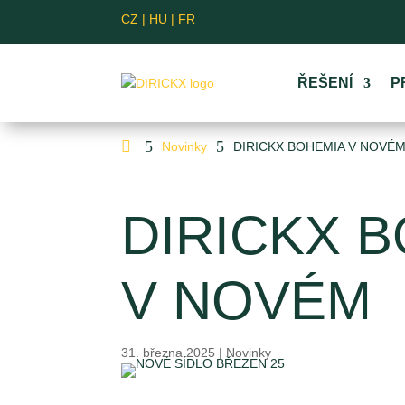
CZ
|
HU
|
FR
ŘEŠENÍ
P

5
5
Novinky
DIRICKX BOHEMIA V NOVÉ
DIRICKX 
V NOVÉM
31. března 2025
|
Novinky