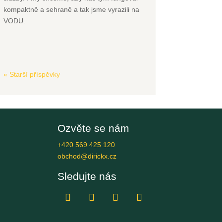
kompaktně a sehraně a tak jsme vyrazili na
VODU.
« Starší příspěvky
Ozvěte se nám
+420 569 425 120
obchod@dirickx.cz
Sledujte nás