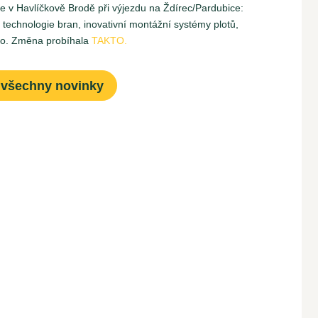
ete v Havlíčkově Brodě při výjezdu na Ždírec/Pardubice:
echnologie bran, inovativní montážní systémy plotů,
ího. Změna probíhala
TAKTO.
 všechny novinky