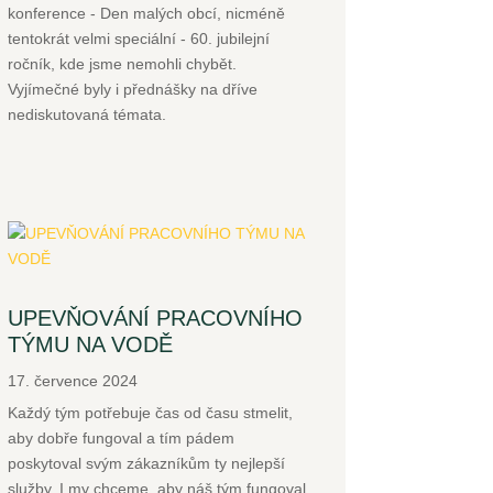
konference - Den malých obcí, nicméně
tentokrát velmi speciální - 60. jubilejní
ročník, kde jsme nemohli chybět.
Vyjímečné byly i přednášky na dříve
nediskutovaná témata.
UPEVŇOVÁNÍ PRACOVNÍHO
TÝMU NA VODĚ
17. července 2024
Každý tým potřebuje čas od času stmelit,
aby dobře fungoval a tím pádem
poskytoval svým zákazníkům ty nejlepší
služby. I my chceme, aby náš tým fungoval