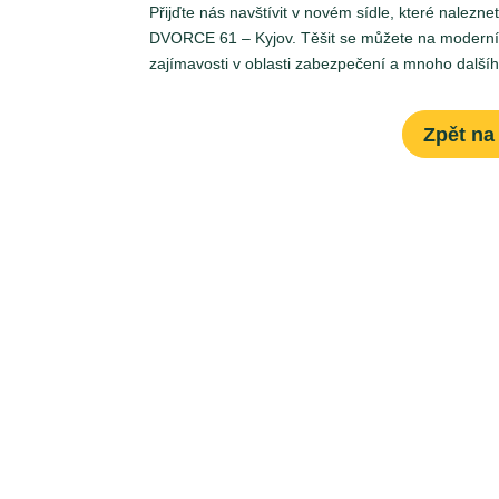
Přijďte nás navštívit v novém sídle, které nalezn
DVORCE 61 – Kyjov. Těšit se můžete na moderní t
zajímavosti v oblasti zabezpečení a mnoho dalš
Zpět na