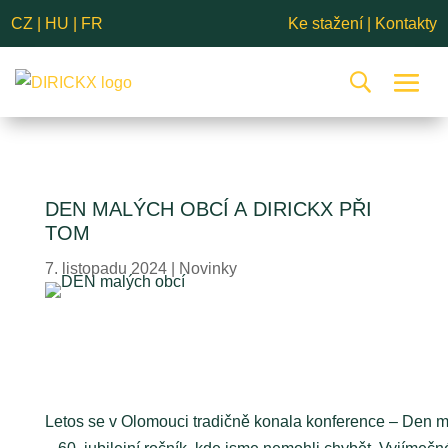
CZ
|
HU
|
FR
Ke stažení
|
Kontakty
DEN MALÝCH OBCÍ A DIRICKX PŘI
TOM
7. listopadu 2024
|
Novinky
Letos se v Olomouci tradičně konala konference – Den ma