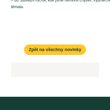
– 60. jubilejní ročník, kde jsme nemohli chybět. Vyjímeč
témata.
Zpět na všechny novinky