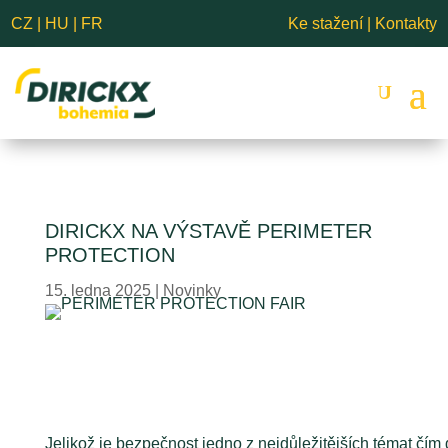
CZ
|
HU
|
FR
Ke stažení
|
Kontakty
DIRICKX NA VÝSTAVĚ PERIMETER
PROTECTION
15. ledna 2025
|
Novinky
Jelikož je bezpečnost jedno z nejdůležitějších témat čím 